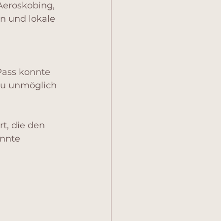
Aeroskobing, 
n und lokale 
Pass konnte 
zu unmöglich 
t, die den 
nnte 