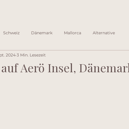
ome
Portfolio
Wer ist Alexa
Ganze Hoch
Schweiz
Dänemark
Mallorca
Alternative
ept. 2024
3 Min. Lesezeit
 auf Aerö Insel, Dänemar