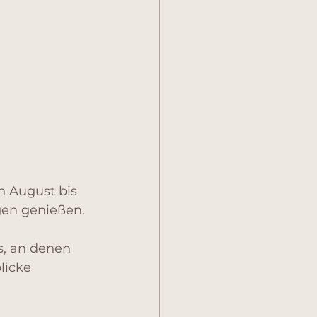
n August bis 
ügen genießen.
s, an denen 
licke 